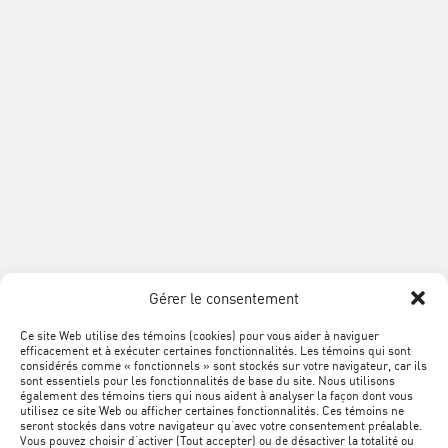
Téléphone :
514 354-0609
Sans frais :
1 888 868-3424
Télécopieur :
514 354-8292
info@acq.org
Association
de
la
construction
du
SUIVEZ
Québec
Facebook
LinkedIn
YouTube
Google+
L'ACQ
PROVINCIALE
Gérer le consentement
SUR
LES
Ce site Web utilise des témoins (cookies) pour vous aider à naviguer
MÉTA
Plan du site
efficacement et à exécuter certaines fonctionnalités. Les témoins qui sont
RÉSEAUX
NAVIGATION
considérés comme « fonctionnels » sont stockés sur votre navigateur, car ils
sont essentiels pour les fonctionnalités de base du site. Nous utilisons
SOCIAUX
PIED
Conditions d’utilisation
également des témoins tiers qui nous aident à analyser la façon dont vous
utilisez ce site Web ou afficher certaines fonctionnalités. Ces témoins ne
DE
seront stockés dans votre navigateur qu’avec votre consentement préalable.
Politique de confidentialité
Vous pouvez choisir d’activer (Tout accepter) ou de désactiver la totalité ou