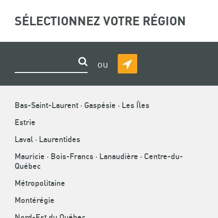
ASSOCIATION
SÉLECTIONNEZ VOTRE RÉGION
(
0
)
Recherche
DE
LA
CONSTRUCTION
FIL
ACCUEIL
»
ENTREPRENEURS
»
ÉVÉNEMENTS
»
Rechercher
ou
CONSEIL D’ADMINISTRATION
DU
DÉTECTER
D'ARIANE
QUÉBEC
MA
POSITION
Bas-Saint-Laurent · Gaspésie · Les Îles
Estrie
Laval · Laurentides
CONSEIL D’ADMINISTRATION
Mauricie · Bois-Francs · Lanaudière · Centre-du-
Québec
Métropolitaine
Montérégie
Nord-Est du Québec