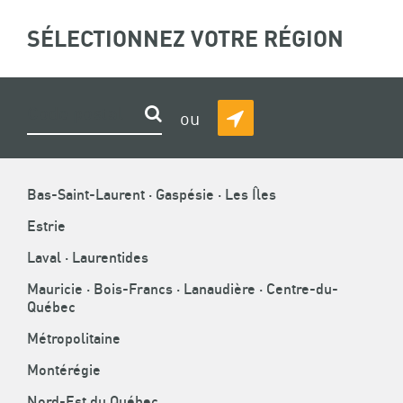
ÉCOLE
SÉLECTIONNEZ VOTRE RÉGION
(
0
)
Recherche
DE
FORMATION
FIL
ACCUEIL
»
ÉCOLE DE FORMATION
»
FORMATION ASP
Rechercher
ou
DÉTECTER
D'ARIANE
MA
En classe - Santé et sécurité
POSITION
Bas-Saint-Laurent · Gaspésie · Les Îles
générale sur les chantiers de
Estrie
construction avec SIMDUT 2015
Laval · Laurentides
(Carte ASP)
Mauricie · Bois-Francs · Lanaudière · Centre-du-
Québec
EN CLASSE
EN LIGNE
Métropolitaine
Plusieurs dates
30 h
Montérégie
Plusieurs villes et régions
Nord-Est du Québec