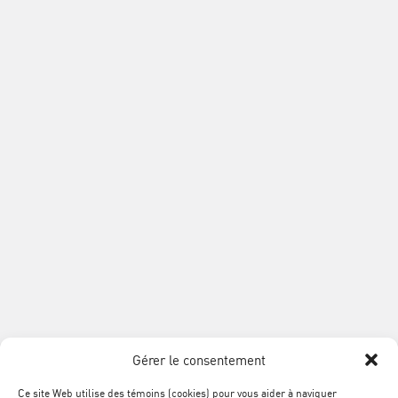
8
Nous joindre
Téléphone :
514 354-0609
Sans frais :
1 888 868-3424
Courriel :
acqformations@acq.org
Association
de
la
construction
du
Québec
Gérer le consentement
Ce site Web utilise des témoins (cookies) pour vous aider à naviguer
Plan du site