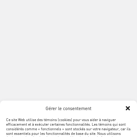
L'ACQ
9200, boul. Métropolitain Est
PROVINCIALE
Montréal QC H1K 4L2
Téléphone :
514 354-0609
Sans frais :
1 888 868-3424
Télécopieur :
514 354-8292
info@acq.org
Association
de
la
construction
du
SUIVEZ
Québec
Facebook
LinkedIn
YouTube
Google+
L'ACQ
PROVINCIALE
Gérer le consentement
SUR
LES
Ce site Web utilise des témoins (cookies) pour vous aider à naviguer
MÉTA
Plan du site
efficacement et à exécuter certaines fonctionnalités. Les témoins qui sont
RÉSEAUX
NAVIGATION
considérés comme « fonctionnels » sont stockés sur votre navigateur, car ils
sont essentiels pour les fonctionnalités de base du site. Nous utilisons
Conditions d’utilisation