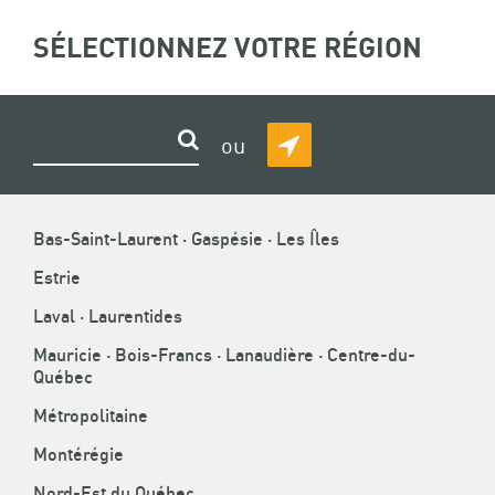
ASSOCIATION
SÉLECTIONNEZ VOTRE RÉGION
(
0
)
Recherche
EN
DE
LA
CONSTRUCTION
FIL
ACCUEIL
»
PLAN DU SITE
Rechercher
ou
DU
DÉTECTER
D'ARIANE
QUÉBEC
MA
PLAN DU SITE
POSITION
Bas-Saint-Laurent · Gaspésie · Les Îles
Estrie
Laval · Laurentides
ENTREPRENEURS
Mauricie · Bois-Francs · Lanaudière · Centre-du-
Québec
Relations du travail
Métropolitaine
Grilles des taux horaires et paie
Montérégie
Conventions collectives IC/I
Nord-Est du Québec