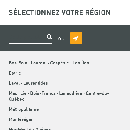
ASSOCIATION
SÉLECTIONNEZ VOTRE RÉGION
(
0
)
Recherche
DE
LA
CONSTRUCTION
FIL
ACCUEIL
»
CENTRE DE DOCUMENTATION
»
PUBLICATIONS
»
BALADO
Rechercher
ou
DU
DÉTECTER
D'ARIANE
QUÉBEC
MA
LES BALADOS DE L’ACQ
POSITION
Bas-Saint-Laurent · Gaspésie · Les Îles
Écoutez nos différentes séries audios qui abordent
Estrie
différents sujets de l’industrie.
Laval · Laurentides
Mauricie · Bois-Francs · Lanaudière · Centre-du-
Québec
Métropolitaine
Montérégie
Nord-Est du Québec