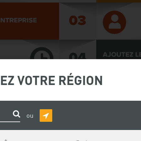
EZ VOTRE RÉGION
Rechercher
ou
DÉTECTER
MA
POSITION