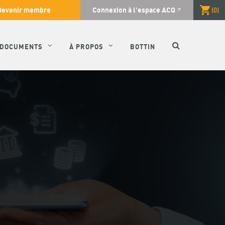
Devenir membre
Connexion à l'espace ACQ
(
0
)
RECHERCH
DOCUMENTS
À PROPOS
BOTTIN