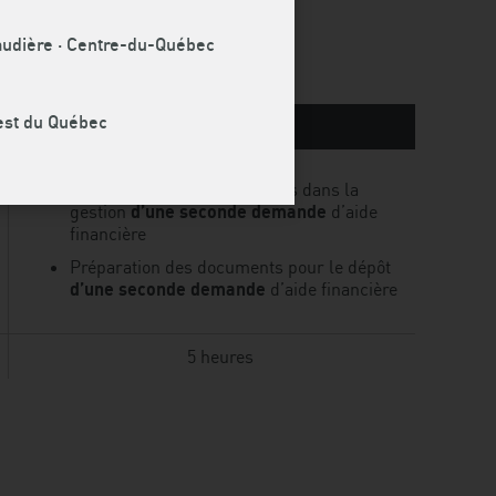
naudière · Centre-du-Québec
uest du Québec
BLOC 3
Accompagnement et conseils dans la
gestion
d’une seconde demande
d’aide
financière
Préparation des documents pour le dépôt
d’une seconde demande
d’aide financière
5 heures