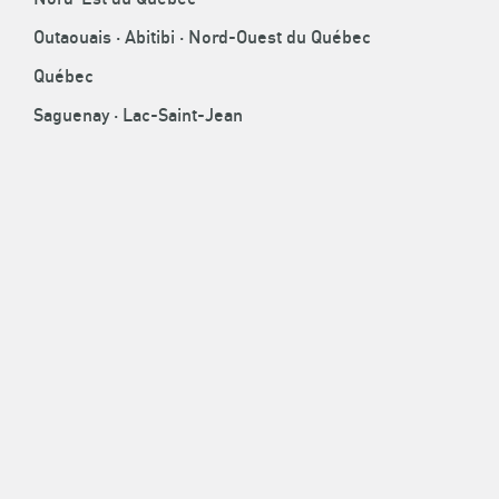
Outaouais · Abitibi · Nord-Ouest du Québec
Québec
Magazine
Saguenay · Lac-Saint-Jean
Mutuelles de prévention
NAVIGATION
PIED
ENTREPRENEURS
DE
PAGE
FORMATIONS