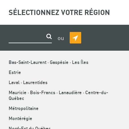
ASSOCIATION
SÉLECTIONNEZ VOTRE RÉGION
(
0
)
Recherche
DE
LA
CONSTRUCTION
FIL
ACCUEIL
»
BOUTIQUE
Rechercher
ou
DU
DÉTECTER
D'ARIANE
QUÉBEC
MA
POSITION
BOUTIQUE
Bas-Saint-Laurent · Gaspésie · Les Îles
Estrie
Vous devez d’abord sélectionner une
Laval · Laurentides
région pour visiter sa boutique.
Mauricie · Bois-Francs · Lanaudière · Centre-du-
Québec
Métropolitaine
Montérégie
Infolettre
Nord-Est du Québec