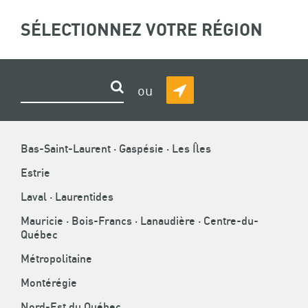
ASSOCIATION
SÉLECTIONNEZ VOTRE RÉGION
(
0
)
Recherche
DE
LA
CONSTRUCTION
FIL
ACCUEIL
»
ENTREPRENEURS
»
ÉVÉNEMENTS
»
CONGRÈS ACQ
»
Rechercher
ou
CONGRÈS 2017 – ALBUM PHOTOS
DU
DÉTECTER
D'ARIANE
QUÉBEC
MA
CONGRÈS 2017 – ALBUM PHOTOS
POSITION
Bas-Saint-Laurent · Gaspésie · Les Îles
Montréal - Hôtel Westin du 29 au 30 septembre 2017
Estrie
Laval · Laurentides
Mauricie · Bois-Francs · Lanaudière · Centre-du-
Québec
Métropolitaine
Montérégie
Nord-Est du Québec