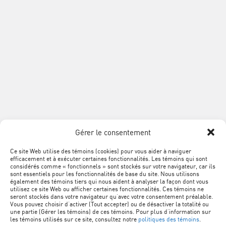
Sans frais :
1 888 868-3424
Télécopieur :
514 354-8292
info@acq.org
Association
de
la
construction
du
SUIVEZ
Québec
Facebook
LinkedIn
YouTube
Google+
L'ACQ
PROVINCIALE
Gérer le consentement
SUR
LES
Ce site Web utilise des témoins (cookies) pour vous aider à naviguer
MÉTA
Plan du site
efficacement et à exécuter certaines fonctionnalités. Les témoins qui sont
RÉSEAUX
NAVIGATION
considérés comme « fonctionnels » sont stockés sur votre navigateur, car ils
sont essentiels pour les fonctionnalités de base du site. Nous utilisons
SOCIAUX
PIED
Conditions d’utilisation
également des témoins tiers qui nous aident à analyser la façon dont vous
utilisez ce site Web ou afficher certaines fonctionnalités. Ces témoins ne
DE
seront stockés dans votre navigateur qu’avec votre consentement préalable.
Politique de confidentialité
Vous pouvez choisir d’activer (Tout accepter) ou de désactiver la totalité ou
PAGE
une partie (Gérer les témoins) de ces témoins. Pour plus d’information sur
les témoins utilisés sur ce site, consultez notre
politiques des témoins
.