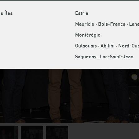
POSITION
s Îles
Estrie
Mauricie · Bois-Francs · La
Montérégie
Outaouais · Abitibi · Nord-O
Saguenay · Lac-Saint-Jean
mage
Image
Image
4
5