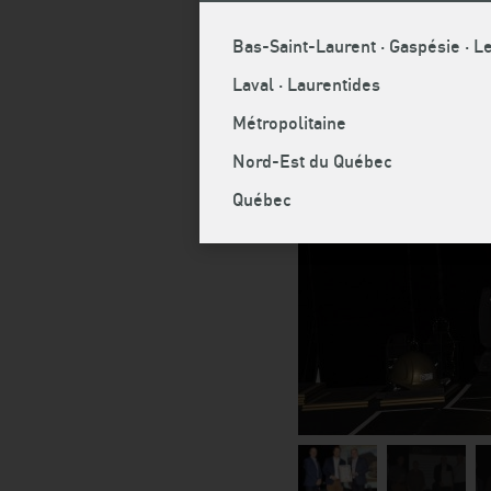
Bas-Saint-Laurent · Gaspésie · Le
Laval · Laurentides
Métropolitaine
Nord-Est du Québec
Québec
Image
Image
I
1
2
3