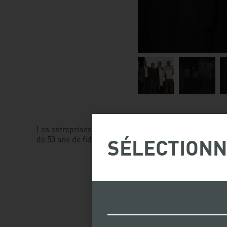
Image
Image
I
1
2
3
Les entreprises membres CRT Construction inc., Lauréat
de 50 ans de fidélité.
SÉLECTIONN