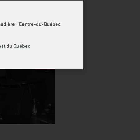
naudière · Centre-du-Québec
uest du Québec