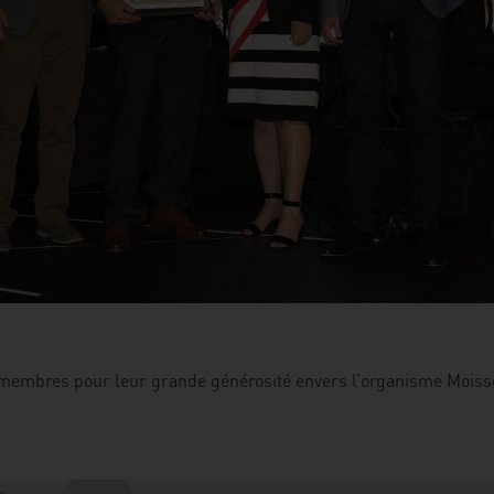
 membres pour leur grande générosité envers l’organisme Moisso