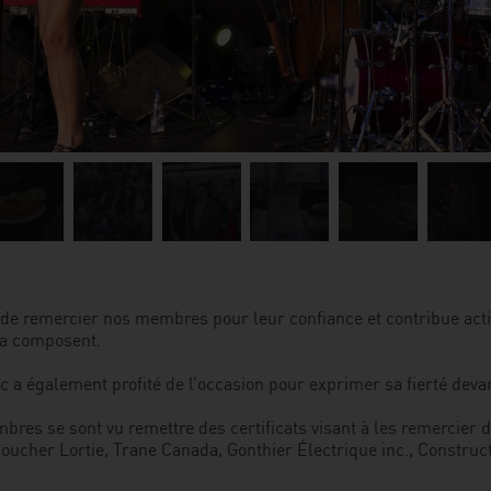
mage
Image
Image
Image
Image
Image
4
5
6
7
8
if de remercier nos membres pour leur confiance et contribue ac
la composent.
bec a également profité de l’occasion pour exprimer sa fierté deva
mbres se sont vu remettre des certificats visant à les remercier d
oucher Lortie, Trane Canada, Gonthier Électrique inc., Construct