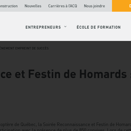
onstruction
Nouvelles
Carrières à l’ACQ
Nous joindre
ENTREPRENEURS
ÉCOLE DE FORMATION
VÉNEMENT EMPREINT DE SUCCÈS
ce et Festin de Homards
licoptère de Québec, la Soirée Reconnaissance et Festin de Homar
icipation avec la présence de plus de 850 convives. Lors de cett