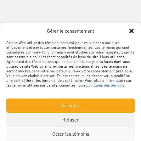
du
SUIVEZ
Québec
Facebook
LinkedIn
YouTube
Google+
L'ACQ
PROVINCIALE
Gérer le consentement
SUR
LES
Ce site Web utilise des témoins (cookies) pour vous aider à naviguer
MÉTA
Plan du site
efficacement et à exécuter certaines fonctionnalités. Les témoins qui sont
RÉSEAUX
NAVIGATION
considérés comme « fonctionnels » sont stockés sur votre navigateur, car ils
sont essentiels pour les fonctionnalités de base du site. Nous utilisons
SOCIAUX
PIED
Conditions d’utilisation
également des témoins tiers qui nous aident à analyser la façon dont vous
utilisez ce site Web ou afficher certaines fonctionnalités. Ces témoins ne
DE
seront stockés dans votre navigateur qu’avec votre consentement préalable.
Politique de confidentialité
Vous pouvez choisir d’activer (Tout accepter) ou de désactiver la totalité ou
PAGE
une partie (Gérer les témoins) de ces témoins. Pour plus d’information sur
les témoins utilisés sur ce site, consultez notre
politiques des témoins
.
Renseignements personnels
Accepter
Nétiquette
Refuser
Politique des témoins
Gérer les témoins
© Association de la construction du Québec. Tous droits réservés.