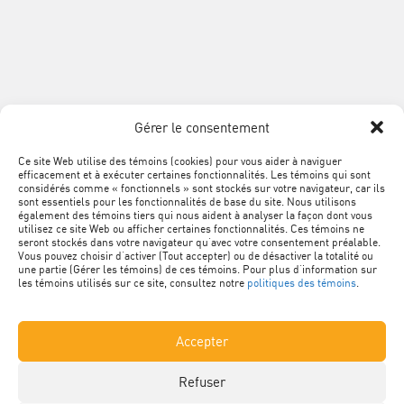
de
la
construction
du
SUIVEZ
Québec
Facebook
LinkedIn
YouTube
Google+
L'ACQ
PROVINCIALE
Gérer le consentement
SUR
LES
Ce site Web utilise des témoins (cookies) pour vous aider à naviguer
MÉTA
Plan du site
efficacement et à exécuter certaines fonctionnalités. Les témoins qui sont
RÉSEAUX
NAVIGATION
considérés comme « fonctionnels » sont stockés sur votre navigateur, car ils
sont essentiels pour les fonctionnalités de base du site. Nous utilisons
SOCIAUX
PIED
Conditions d’utilisation
également des témoins tiers qui nous aident à analyser la façon dont vous
utilisez ce site Web ou afficher certaines fonctionnalités. Ces témoins ne
DE
seront stockés dans votre navigateur qu’avec votre consentement préalable.
Vous pouvez choisir d’activer (Tout accepter) ou de désactiver la totalité ou
Politique de confidentialité
PAGE
une partie (Gérer les témoins) de ces témoins. Pour plus d’information sur
les témoins utilisés sur ce site, consultez notre
politiques des témoins
.
Renseignements personnels
Accepter
Nétiquette
Refuser
Politique des témoins