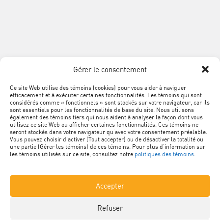
de
la
construction
du
SUIVEZ
Québec
Facebook
LinkedIn
YouTube
Google+
L'ACQ
PROVINCIALE
Gérer le consentement
SUR
LES
Ce site Web utilise des témoins (cookies) pour vous aider à naviguer
MÉTA
Plan du site
efficacement et à exécuter certaines fonctionnalités. Les témoins qui sont
RÉSEAUX
NAVIGATION
considérés comme « fonctionnels » sont stockés sur votre navigateur, car ils
sont essentiels pour les fonctionnalités de base du site. Nous utilisons
SOCIAUX
PIED
Conditions d’utilisation
également des témoins tiers qui nous aident à analyser la façon dont vous
utilisez ce site Web ou afficher certaines fonctionnalités. Ces témoins ne
DE
seront stockés dans votre navigateur qu’avec votre consentement préalable.
Vous pouvez choisir d’activer (Tout accepter) ou de désactiver la totalité ou
Politique de confidentialité
PAGE
une partie (Gérer les témoins) de ces témoins. Pour plus d’information sur
les témoins utilisés sur ce site, consultez notre
politiques des témoins
.
Renseignements personnels
Accepter
Nétiquette
Refuser
Politique des témoins