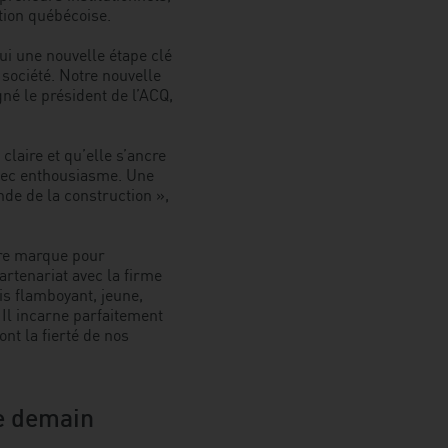
tion québécoise.
marque
ui une nouvelle étape clé
société. Notre nouvelle
né le président de l’ACQ,
laire et qu’elle s’ancre
avec enthousiasme. Une
nde de la construction »,
tre marque pour
artenariat avec la firme
is flamboyant, jeune,
 Il incarne parfaitement
ont la fierté de nos
de demain