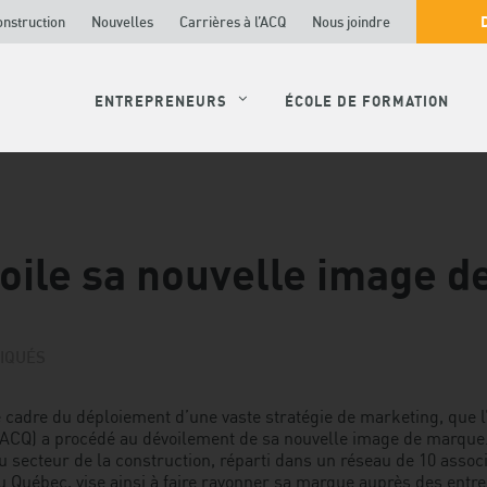
onstruction
Nouvelles
Carrières à l’ACQ
Nous joindre
ENTREPRENEURS
ÉCOLE DE FORMATION
oile sa nouvelle image 
IQUÉS
e cadre du déploiement d’une vaste stratégie de marketing, que l
ACQ) a procédé au dévoilement de sa nouvelle image de marque.
 secteur de la construction, réparti dans un réseau de 10 associ
u Québec, vise ainsi à faire rayonner sa marque auprès des entre