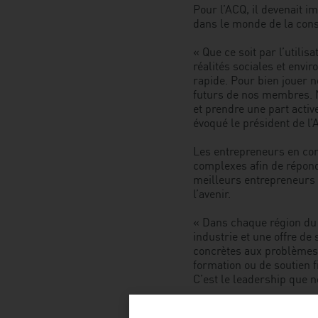
Pour l’ACQ, il devenait i
dans le monde de la cons
« Que ce soit par l’utili
réalités sociales et env
rapide. Pour bien jouer n
futurs de nos membres. N
et prendre une part active
évoqué le président de l’
Les entrepreneurs en co
complexes afin de répondr
meilleurs entrepreneurs
l’avenir.
« Dans chaque région du 
industrie et une offre d
concrètes aux problèmes 
formation ou de soutien f
C’est le leadership que n
À propos de l’ACQ