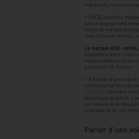
industriels, commerciaux
« L’ACQ, une force majeur
de son engagement envers
image de marque témoigne 
Jean-François Arbour, in
La marque ACQ : solide,
solidement dans l’esprit
marque unificatrice qui é
a poursuivi M. Arbour.
« À l’instar d’une indust
symboliser la force de no
Parallèle
, constitue une 
dynamique et actuel, il p
les valeurs de profession
employés et de nos membr
Parler d’une vo