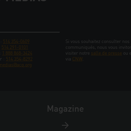
 :
514 354-0609
Si vous souhaitez consulter nos
:
514 291-0101
communiqués, nous vous invito
 :
1 888 868-3424
visiter notre
salle de presse
ou 
r :
514 354-8292
via
CNW
.
medias@acq.org
Magazine