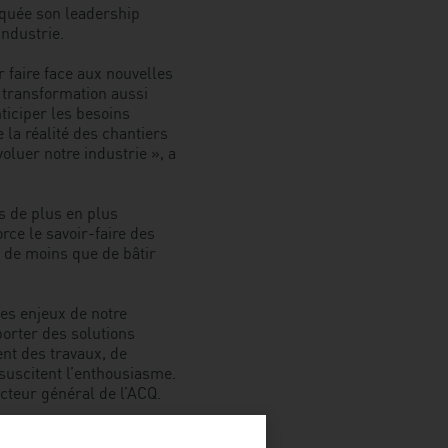
rquée son leadership
industrie.
r faire face aux nouvelles
 transformation aussi
nticiper les besoins
la réalité des chantiers
voluer notre industrie », a
s de plus en plus
rce le savoir-faire des
 de moins que de bâtir
es enjeux de notre
porter des solutions
nt des travaux, de
 suscitent l’enthousiasme.
ecteur général de l’ACQ.