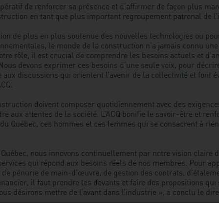
mpératif de renforcer sa présence et d’affirmer de façon plus ma
truction en tant que plus important regroupement patronal de l’
sation de plus en plus soutenue des nouvelles technologies ou pou
ironnementales, le monde de la construction n’a jamais connu une
otre rôle, il est crucial de comprendre les besoins actuels et d’a
ous devons exprimer ces besoins d’une seule voix, pour décrire 
 aux discussions qui orientent l’avenir de la collectivité et font é
ACQ.
nstruction doivent composer quotidiennement avec des exigence
e aux attentes de la société. L’ACQ bonifie le savoir-être et renfo
 du Québec, ces hommes et ces femmes qui se consacrent à rien
Québec, nous innovons continuellement par notre vision claire d
e services qui répond aux besoins réels de nos membres. Pour ap
de pénurie de main-d’œuvre, de gestion des contrats, d’étaleme
inancier, il faut prendre les devants et faire des propositions qui
ous désirons mettre de l’avant dans l’industrie », a conclu le dir