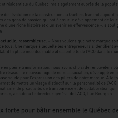
 et résidentiels du Québec, mais également auprès de la popula
e de l’évolution de la construction au Québec, franchit aujourd’h
 des gens de passion qui ont à cœur le développement de leur 
d’une riche histoire et d’un avenir en effervescence », a soulig
g.
 actuelle, rassembleuse.
« Nous voulons que notre marque soit c
 de tous. Une marque à laquelle les entrepreneurs s’identifient 
tablit la place incontournable et essentielle de l’ACQ dans le mo
rie en pleine transformation, nous avons choisi de renouveler no
tre réseau. Le nouveau logo de notre association, développé en p
base solide pour l’expression des piliers de notre marque. À la fo
ermet de mettre un visage distinctif sur la personnalité de l’ACQ.
nalisme, de proactivité, de transparence et de collaboration qui f
es », a soutenu le directeur général de l’ACQ, Luc Bourgoin.
ix forte pour bâtir ensemble le Québec 