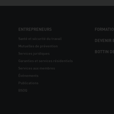
NAVIGATION
ENTREPRENEURS
FORMATIO
PIED
Santé et sécurité du travail
DEVENIR
Mutuelles de prévention
DE
BOTTIN D
Services juridiques
PAGE
Garanties et services résidentiels
Services aux membres
Événements
Publications
BSDQ