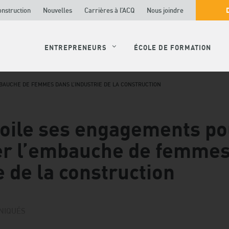
onstruction
Nouvelles
Carrières à l’ACQ
Nous joindre
ENTREPRENEURS
ÉCOLE DE FORMATION
BAUCHE DE FEMMES DANS L’INDUSTRIE DE LA CONSTRUCTION
oile ses engagements po
r l’embauche de femmes
e de la construction
NIQUÉS