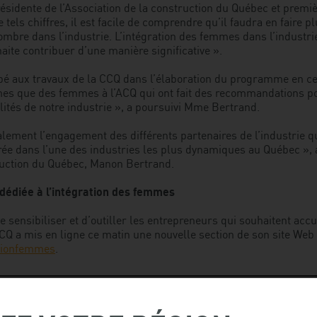
sidente de l’Association de la construction du Québec et premi
 tels chiffres, il est facile de comprendre qu’il faudra en faire pl
bre dans l’industrie. L’intégration des femmes dans l’industrie
aite contribuer d’une manière significative ».
ipé aux travaux de la CCQ dans l’élaboration du programme en ce
mes que des femmes à l’ACQ qui ont fait des recommandations po
lités de notre industrie », a poursuivi Mme Bertrand.
alement l’engagement des différents partenaires de l’industrie q
rée dans l’une des industries les plus dynamiques au Québec », 
truction du Québec, Manon Bertrand.
dédiée à l’intégration des femmes
e sensibiliser et d’outiller les entrepreneurs qui souhaitent ac
’ACQ a mis en ligne ce matin une nouvelle section de son site Web
ationfemmes
.