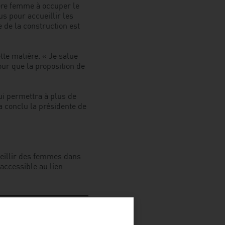
ère femme à occuper le
us pour accueillir les
 de la construction est
tte matière. « Je salue
ur que la proposition de
ui permettra à plus de
a conclu la présidente de
cueillir des femmes dans
 accessible au lien