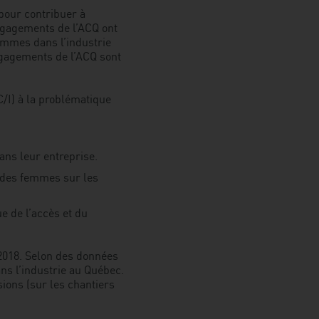
pour contribuer à
ses
ngagements de l’ACQ ont
engagements
emmes dans l’industrie
pour
ngagements de l’ACQ sont
augmenter
l’embauche
de
C/I) à la problématique
femmes
dans
l’industrie
de
ans leur entreprise.
la
construction
n des femmes sur les
e de l’accès et du
2018. Selon des données
ns l’industrie au Québec.
sions (sur les chantiers