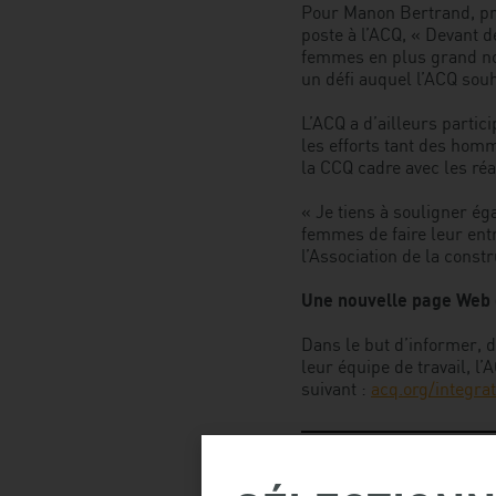
Pour Manon Bertrand, pré
poste à l’ACQ, « Devant de
femmes en plus grand nom
un défi auquel l’ACQ souh
L’ACQ a d’ailleurs partic
les efforts tant des hom
la CCQ cadre avec les réa
« Je tiens à souligner ég
femmes de faire leur ent
l’Association de la cons
Une nouvelle page Web 
Dans le but d’informer, d
leur équipe de travail, l
suivant :
acq.org/integr
À propos de l’ACQ