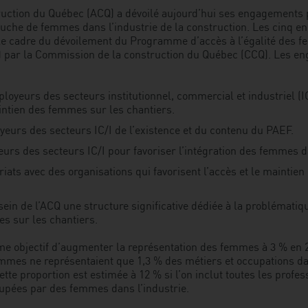
truction du Québec (ACQ) a dévoilé aujourd’hui ses engagements 
uche de femmes dans l’industrie de la construction. Les cinq e
le cadre du dévoilement du Programme d’accès à l’égalité des f
) par la Commission de la construction du Québec (CCQ). Les e
ployeurs des secteurs institutionnel, commercial et industriel (I
intien des femmes sur les chantiers.
eurs des secteurs IC/I de l’existence et du contenu du PAEF.
eurs des secteurs IC/I pour favoriser l’intégration des femmes d
riats avec des organisations qui favorisent l’accès et le maintie
sein de l’ACQ une structure significative dédiée à la problématiqu
s sur les chantiers.
e objectif d’augmenter la représentation des femmes à 3 % en 
emmes ne représentaient que 1,3 % des métiers et occupations da
tte proportion est estimée à 12 % si l’on inclut toutes les profes
upées par des femmes dans l’industrie.