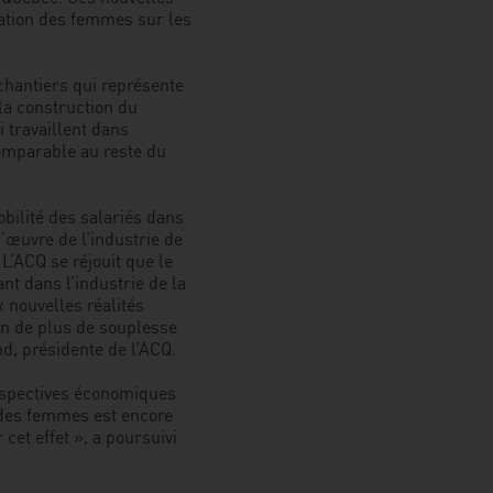
ration des femmes sur les
règles
plus
flexibles
hantiers qui représente
pour
la construction du
l’intégration
i travaillent dans
des
 comparable au reste du
femmes
bilité des salariés dans
’œuvre de l’industrie de
L’ACQ se réjouit que le
t dans l’industrie de la
x nouvelles réalités
n de plus de souplesse
d, présidente de l’ACQ.
erspectives économiques
 des femmes est encore
et effet », a poursuivi