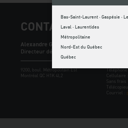
Bas-Saint-Laurent · Gaspésie · Le
CONTACT PRESSE E
Laval · Laurentides
Métropolitaine
Alexandre Gagnon
Nord-Est du Québec
Directeur développement et innovation
Québec
9200, boul. Métropolitain Est
Téléphone
Montréal QC H1K 4L2
Cellulaire 
Sans frais
Télécopieu
Courriel :