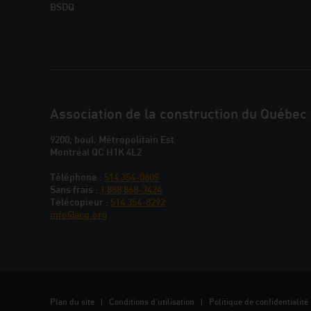
BSDQ
JOINDRE
Association de la construction du Québec
L'ACQ
9200, boul. Métropolitain Est
Montréal QC H1K 4L2
PROVINCIALE
Téléphone :
514 354-0609
Sans frais :
1 888 868-3424
Télécopieur :
514 354-8292
info@acq.org
Plan du site
Conditions d’utilisation
Politique de confidentialité