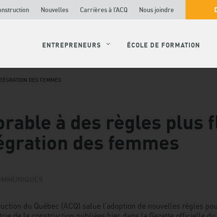
onstruction
Nouvelles
Carrières à l’ACQ
Nous joindre
ENTREPRENEURS
ÉCOLE DE FORMATION
INTÉGRATION DES FEMMES
orable à des règles plus f
tégration des femmes
OMMUNIQUÉS
truction du Québec (ACQ) salue l’adoption de nouvelles règles po
ie de la construction publiées hier dans la Gazette officielle d