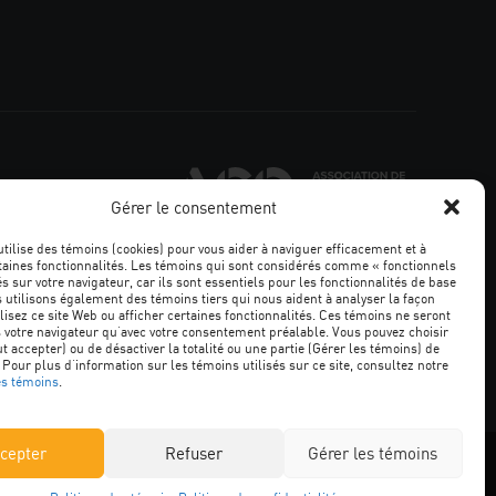
Associatio
de
Gérer le consentement
la
constructi
utilise des témoins (cookies) pour vous aider à naviguer efficacement et à
du
taines fonctionnalités. Les témoins qui sont considérés comme « fonctionnels
Québec
s sur votre navigateur, car ils sont essentiels pour les fonctionnalités de base
s utilisons également des témoins tiers qui nous aident à analyser la façon
Facebook
LinkedIn
YouTube
Google+
lisez ce site Web ou afficher certaines fonctionnalités. Ces témoins ne seront
 votre navigateur qu’avec votre consentement préalable. Vous pouvez choisir
ut accepter) ou de désactiver la totalité ou une partie (Gérer les témoins) de
 Pour plus d’information sur les témoins utilisés sur ce site, consultez notre
ALE
es témoins
.
cepter
Refuser
Gérer les témoins
© Association de la construction du Québec. Tous droits réservés.