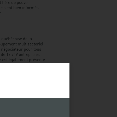
 fière de pouvoir
 soient bien informés
d.
e québécoise de la
roupement multisectoriel
al négociateur pour tous
nte 17 719 entreprises
le est également présente
un réseau de 10
 multitude d’outils et de