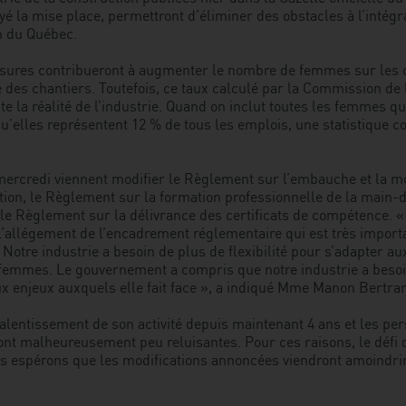
yé la mise place, permettront d’éliminer des obstacles à l’intég
n du Québec.
sures contribueront à augmenter le nombre de femmes sur les c
 des chantiers. Toutefois, ce taux calculé par la Commission de 
te la réalité de l’industrie. Quand on inclut toutes les femmes qu
é qu’elles représentent 12 % de tous les emplois, une statistique
ercredi viennent modifier le Règlement sur l’embauche et la mo
ction, le Règlement sur la formation professionnelle de la main-d
 le Règlement sur la délivrance des certificats de compétence. « 
allégement de l’encadrement réglementaire qui est très importan
Notre industrie a besoin de plus de flexibilité pour s’adapter au
 femmes. Le gouvernement a compris que notre industrie a besoi
x enjeux auxquels elle fait face », a indiqué Mme Manon Bertran
 ralentissement de son activité depuis maintenant 4 ans et les p
nt malheureusement peu reluisantes. Pour ces raisons, le défi
s espérons que les modifications annoncées viendront amoindrir c