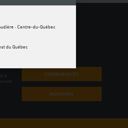
naudière · Centre-du-Québec
uest du Québec
COMMUNIQUÉS
ns à
encore
MÉMOIRES