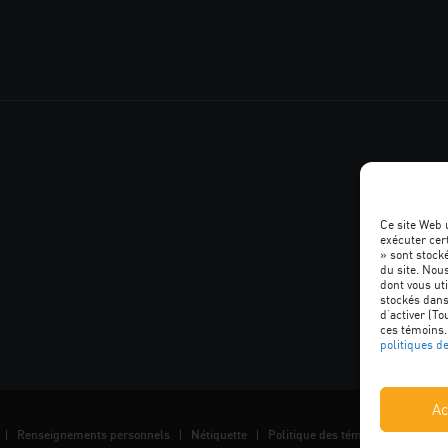
Ce site Web 
exécuter cer
» sont stocké
SUIVEZ
du site. Nou
dont vous uti
L'ACQ
stockés dans
d’activer (To
ces témoins.
PROVINCI
politiques d
SUR
Ac
LES
Renseignements personnels
Nétiquette
Politique des témoins