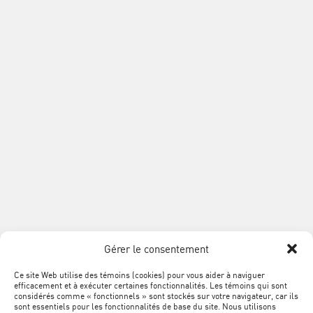
L'ACQ
9200, boul. Métropolitain Est
PROVINCIALE
Montréal QC H1K 4L2
Téléphone :
514 354-0609
Sans frais :
1 888 868-3424
Télécopieur :
514 354-8292
info@acq.org
Association
de
la
construction
du
SUIVEZ
Québec
Facebook
LinkedIn
YouTube
Google+
L'ACQ
PROVINCIALE
Gérer le consentement
SUR
LES
Ce site Web utilise des témoins (cookies) pour vous aider à naviguer
MÉTA
Plan du site
efficacement et à exécuter certaines fonctionnalités. Les témoins qui sont
RÉSEAUX
NAVIGATION
considérés comme « fonctionnels » sont stockés sur votre navigateur, car ils
sont essentiels pour les fonctionnalités de base du site. Nous utilisons