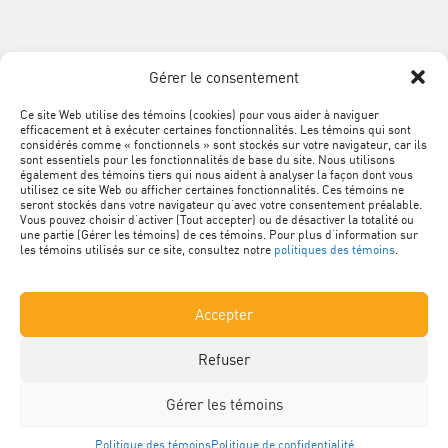
SUIVEZ
Québec
Facebook
LinkedIn
YouTube
Google+
L'ACQ
PROVINCIALE
Gérer le consentement
SUR
LES
Ce site Web utilise des témoins (cookies) pour vous aider à naviguer
MÉTA
Plan du site
efficacement et à exécuter certaines fonctionnalités. Les témoins qui sont
RÉSEAUX
NAVIGATION
considérés comme « fonctionnels » sont stockés sur votre navigateur, car ils
sont essentiels pour les fonctionnalités de base du site. Nous utilisons
SOCIAUX
PIED
Conditions d’utilisation
également des témoins tiers qui nous aident à analyser la façon dont vous
utilisez ce site Web ou afficher certaines fonctionnalités. Ces témoins ne
DE
seront stockés dans votre navigateur qu’avec votre consentement préalable.
Vous pouvez choisir d’activer (Tout accepter) ou de désactiver la totalité ou
Politique de confidentialité
PAGE
une partie (Gérer les témoins) de ces témoins. Pour plus d’information sur
les témoins utilisés sur ce site, consultez notre
politiques des témoins
.
Renseignements personnels
Accepter
Nétiquette
Refuser
Politique des témoins
Gérer les témoins
© Association de la construction du Québec. Tous droits réservés.
Politique des témoins
Politique de confidentialité