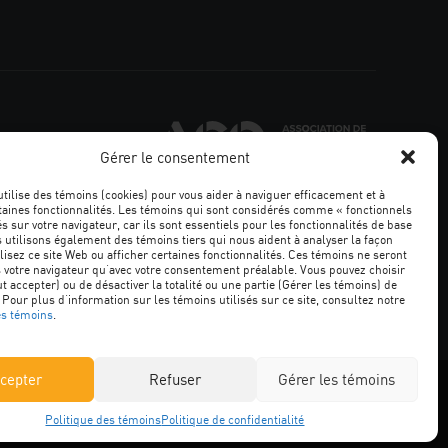
Associatio
de
Gérer le consentement
la
constructi
utilise des témoins (cookies) pour vous aider à naviguer efficacement et à
du
taines fonctionnalités. Les témoins qui sont considérés comme « fonctionnels
Québec
s sur votre navigateur, car ils sont essentiels pour les fonctionnalités de base
Facebook
LinkedIn
YouTube
Google+
s utilisons également des témoins tiers qui nous aident à analyser la façon
lisez ce site Web ou afficher certaines fonctionnalités. Ces témoins ne seront
 votre navigateur qu’avec votre consentement préalable. Vous pouvez choisir
ut accepter) ou de désactiver la totalité ou une partie (Gérer les témoins) de
 Pour plus d’information sur les témoins utilisés sur ce site, consultez notre
ALE
es témoins
.
cepter
Refuser
Gérer les témoins
© Association de la construction du Québec. Tous droits réservés.
Politique des témoins
Politique de confidentialité