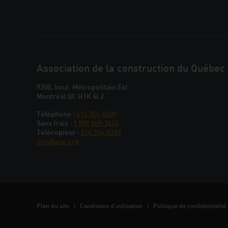
JOINDRE
Association de la construction du Québec
L'ACQ
9200, boul. Métropolitain Est
Montréal QC H1K 4L2
PROVINCIALE
Téléphone :
514 354-0609
Sans frais :
1 888 868-3424
Télécopieur :
514 354-8292
info@acq.org
MÉTA
Plan du site
Conditions d’utilisation
Politique de confidentialité