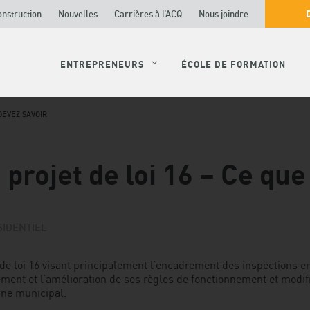
onstruction
Nouvelles
Carrières à l’ACQ
Nous joindre
ENTREPRENEURS
ÉCOLE DE FORMATION
DEVEZ SAVOIR
 projet de loi 16 – Ce qu
SIDENTIEL
 de loi 16 visant principalement l’encadrement des inspections en
nt et l’amélioration de ses règles de fonctionnement et modifia
ine municipal.