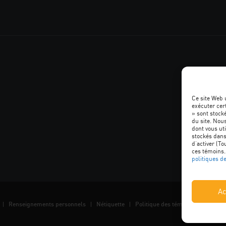
Ce site Web 
exécuter cer
» sont stocké
SUIVEZ
du site. Nou
dont vous uti
L'ACQ
stockés dans
d’activer (To
ces témoins.
PROVINCI
politiques d
SUR
Ac
LES
Renseignements personnels
Nétiquette
Politique des témoins