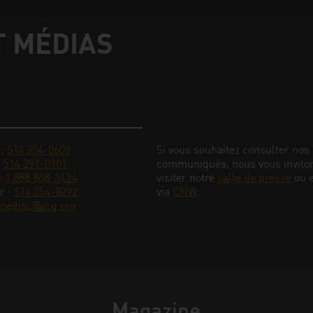
T MÉDIAS
 :
514 354-0609
Si vous souhaitez consulter nos
:
514 291-0101
communiqués, nous vous invito
 :
1 888 868-3424
visiter notre
salle de presse
ou 
r :
514 354-8292
via
CNW
.
medias@acq.org
Magazine