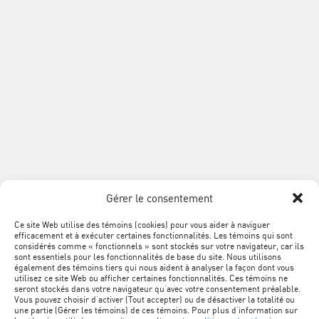
Téléphone :
514 354-0609
Sans frais :
1 888 868-3424
Télécopieur :
514 354-8292
info@acq.org
Association
de
la
construction
du
SUIVEZ
Québec
Facebook
LinkedIn
YouTube
Google+
L'ACQ
PROVINCIALE
Gérer le consentement
SUR
LES
Ce site Web utilise des témoins (cookies) pour vous aider à naviguer
MÉTA
Plan du site
efficacement et à exécuter certaines fonctionnalités. Les témoins qui sont
RÉSEAUX
NAVIGATION
considérés comme « fonctionnels » sont stockés sur votre navigateur, car ils
sont essentiels pour les fonctionnalités de base du site. Nous utilisons
SOCIAUX
PIED
Conditions d’utilisation
également des témoins tiers qui nous aident à analyser la façon dont vous
utilisez ce site Web ou afficher certaines fonctionnalités. Ces témoins ne
DE
seront stockés dans votre navigateur qu’avec votre consentement préalable.
Vous pouvez choisir d’activer (Tout accepter) ou de désactiver la totalité ou
Politique de confidentialité
PAGE
une partie (Gérer les témoins) de ces témoins. Pour plus d’information sur