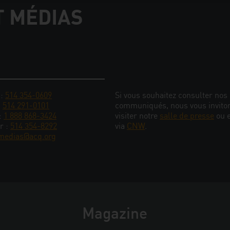
T MÉDIAS
 :
514 354-0609
Si vous souhaitez consulter nos
:
514 291-0101
communiqués, nous vous invito
 :
1 888 868-3424
visiter notre
salle de presse
ou 
r :
514 354-8292
via
CNW
.
medias@acq.org
Magazine