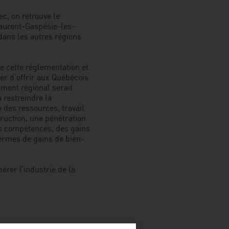
c, on retrouve le
aurent-Gaspésie-les-
 dans les autres régions
 cette réglementation et
uer d’offrir aux Québécois
ement régional serait
à restreindre la
 des ressources, travail
ruction, une pénétration
es compétences, des gains
termes de gains de bien-
érer l’industrie de la