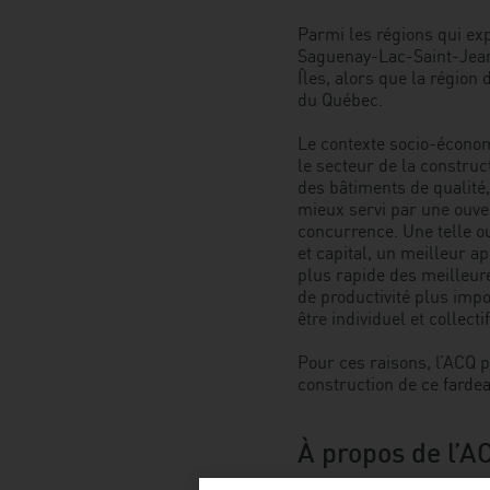
Parmi les régions qui ex
Saguenay-Lac-Saint-Jean
Îles, alors que la région
du Québec.
Le contexte socio-économ
le secteur de la construct
des bâtiments de qualité,
mieux servi par une ouvert
concurrence. Une telle ou
et capital, un meilleur 
plus rapide des meilleur
de productivité plus impo
être individuel et collectif
Pour ces raisons, l’ACQ p
construction de ce fardeau
À propos de l’A