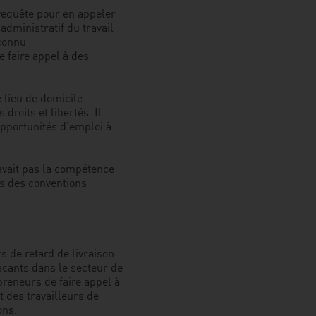
requête pour en appeler
son
administratif du travail
combat
econnu
devant
e faire appel à des
les
tribunaux
pour
 lieu de domicile
favoriser
droits et libertés. Il
la
pportunités d’emploi à
mobilité
de
la
’avait pas la compétence
main-
es des conventions
d’œuvre
s de retard de livraison
vacants dans le secteur de
epreneurs de faire appel à
t des travailleurs de
ons.