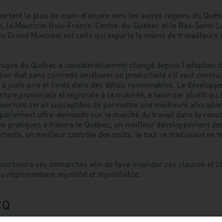
portent le plus de main-d’œuvre vers les autres régions du Québe
, la Mauricie-Bois-Francs-Centre-du-Québec et le Bas-Saint-L
 du Grand Montréal est celle qui exporte le moins de travailleurs
ique du Québec a considérablement changé depuis l’adoption de
ion doit sans contredit améliorer sa productivité s’il veut contin
 à juste prix et livrés dans des délais raisonnables. Le développ
ure provinciale et régionale à la mobilité, à favoriser plutôt qu’
verture serait susceptible de permettre une meilleure allocation
appariement offre-demande sur le marché du travail dans la const
es pratiques à travers le Québec, un meilleur développement d
rtants, un meilleur contrôle des coûts, le tout se traduisant en 
.
oursuivra ses démarches afin de faire invalider ces clauses et lib
 réglementaire injustifié et injustifiable.
CQ