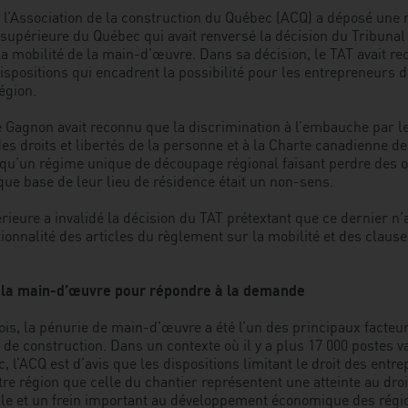
 l’Association de la construction du Québec (ACQ) a déposé une 
 supérieure du Québec qui avait renversé la décision du Tribunal 
la mobilité de la main-d’œuvre. Dans sa décision, le TAT avait r
dispositions qui encadrent la possibilité pour les entrepreneurs d
égion.
e Gagnon avait reconnu que la discrimination à l’embauche par le
es droits et libertés de la personne et à la Charte canadienne des 
qu’un régime unique de découpage régional faisant perdre des o
ique base de leur lieu de résidence était un non-sens.
rieure a invalidé la décision du TAT prétextant que ce dernier n
tionnalité des articles du règlement sur la mobilité et des claus
e la main-d’œuvre pour répondre à la demande
s, la pénurie de main-d’œuvre a été l’un des principaux facteur
 de construction. Dans un contexte où il y a plus 17 000 postes 
, l’ACQ est d’avis que les dispositions limitant le droit des entr
tre région que celle du chantier représentent une atteinte au droi
le et un frein important au développement économique des régi