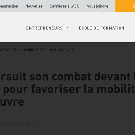
onstruction
Nouvelles
Carrières à l’ACQ
Nous joindre
ENTREPRENEURS
ÉCOLE DE FORMATION
 FAVORISER LA MOBILITÉ DE LA MAIN-D’ŒUVRE
rsuit son combat devant 
 pour favoriser la mobilit
uvre
ELLES DE L'ACQ