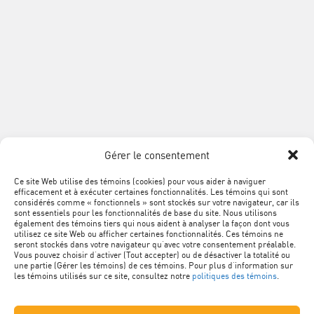
info@acq.org
Association
de
la
construction
du
SUIVEZ
Québec
Facebook
LinkedIn
YouTube
Google+
L'ACQ
PROVINCIALE
Gérer le consentement
SUR
LES
Ce site Web utilise des témoins (cookies) pour vous aider à naviguer
MÉTA
Plan du site
efficacement et à exécuter certaines fonctionnalités. Les témoins qui sont
RÉSEAUX
NAVIGATION
considérés comme « fonctionnels » sont stockés sur votre navigateur, car ils
sont essentiels pour les fonctionnalités de base du site. Nous utilisons
SOCIAUX
PIED
Conditions d’utilisation
également des témoins tiers qui nous aident à analyser la façon dont vous
utilisez ce site Web ou afficher certaines fonctionnalités. Ces témoins ne
DE
seront stockés dans votre navigateur qu’avec votre consentement préalable.
Vous pouvez choisir d’activer (Tout accepter) ou de désactiver la totalité ou
Politique de confidentialité
PAGE
une partie (Gérer les témoins) de ces témoins. Pour plus d’information sur
les témoins utilisés sur ce site, consultez notre
politiques des témoins
.
Renseignements personnels