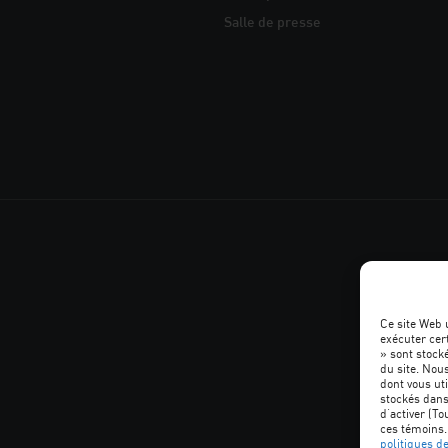
Salle de presse
Ce site Web 
exécuter cer
» sont stocké
SUIVEZ
du site. Nou
dont vous uti
L'ACQ
stockés dans
d’activer (To
ces témoins.
politiques d