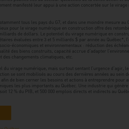
rement manifesté leur appui à une action concertée sur le virag
notamment tous les pays du G7, et dans une moindre mesure au C
ieux pour le virage numérique en construction offre des retom
milliards de dollars. Le potentiel du virage numérique en const
aires évaluées entre 3 et 5 milliards $ par année au Québec*, 
socio-économiques et environnementaux : réduction des échéanc
ualité des biens construits, capacité accrue d’adapter l’environn
t des changements climatiques, etc.
l du virage numérique, mais surtout sentant l’urgence d’agir, le
ction se sont mobilisés au cours des dernières années au sein d
 afin de bien cerner les besoins et actions à entreprendre pour 
iques les plus importants au Québec. Une industrie qui génère 
soit 12 % du PIB, et 500 000 emplois directs et indirects au Québ
du Québec