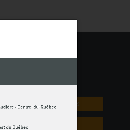
COMMUNIQUÉS
ns à
naudière · Centre-du-Québec
encore
MÉMOIRES
uest du Québec