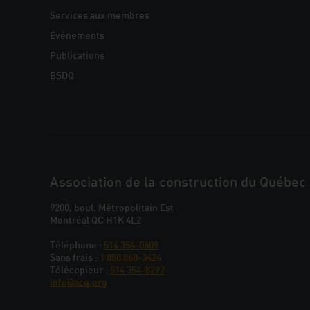
Services aux membres
Événements
Publications
BSDQ
JOINDRE
Association de la construction du Québec
L'ACQ
9200, boul. Métropolitain Est
Montréal QC H1K 4L2
PROVINCIALE
Téléphone :
514 354-0609
Sans frais :
1 888 868-3424
Télécopieur :
514 354-8292
info@acq.org