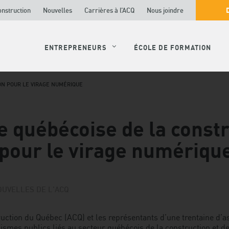
onstruction
Nouvelles
Carrières à l’ACQ
Nous joindre
ENTREPRENEURS
ÉCOLE DE FORMATION
SON POUR LE VIRAGE NUMÉRIQUE
e québécoise de la constr
 pour le virage numériqu
UVELLES DE L'ACQ
ruction du Québec (ACQ) et les représentants d’une trentaine d’a
ismes publics liés au secteur québécois de la construction et de