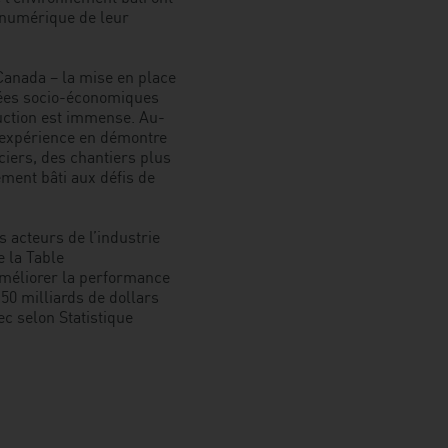
e numérique de leur
construction :
à
l’unisson
anada – la mise en place
pour
bées socio-économiques
le
ruction est immense. Au-
virage
l’expérience en démontre
numérique
iers, des chantiers plus
ement bâti aux défis de
s acteurs de l’industrie
e la Table
améliorer la performance
50 milliards de dollars
ec selon Statistique