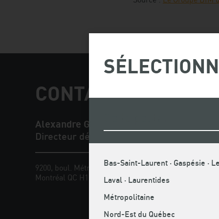
SÉLECTIONN
CONTACT PRESSE E
Alexandre Gagnon
Directeur développement et innovation
Bas-Saint-Laurent · Gaspésie · Le
9200, boul. Métropolitain Est
Téléphone
Montréal QC H1K 4L2
Cellulaire 
Laval · Laurentides
Sans frais
Métropolitaine
Télécopieu
Courriel :
Nord-Est du Québec