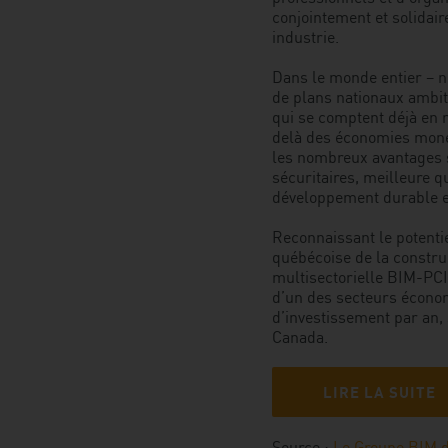
conjointement et solidai
industrie.
Dans le monde entier – 
de plans nationaux ambit
qui se comptent déjà en 
delà des économies monét
les nombreux avantages 
sécuritaires, meilleure q
développement durable e
Reconnaissant le potentie
québécoise de la constru
multisectorielle BIM-PCI
d’un des secteurs économ
d’investissement par an, 
Canada.
LIRE LA SUITE
Source :
Le Groupe BIM 