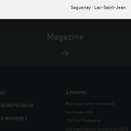
Saguenay · Lac-Saint-Jean
Magazine
NS
À PROPOS
Mon association régionale
 ENTREPRENEUR
Le réseau ACQ
ES MEMBRES
L’ACQ et l’industrie
Les implications sociales de l’ACQ