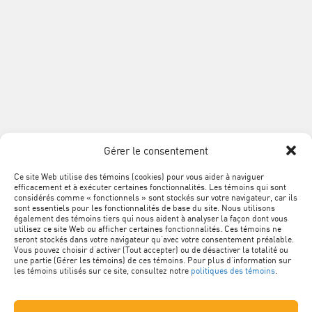
Association
de
la
construction
du
SUIVEZ
Québec
Facebook
LinkedIn
YouTube
Google+
L'ACQ
PROVINCIALE
Gérer le consentement
SUR
LES
Ce site Web utilise des témoins (cookies) pour vous aider à naviguer
MÉTA
Plan du site
efficacement et à exécuter certaines fonctionnalités. Les témoins qui sont
RÉSEAUX
NAVIGATION
considérés comme « fonctionnels » sont stockés sur votre navigateur, car ils
sont essentiels pour les fonctionnalités de base du site. Nous utilisons
SOCIAUX
PIED
Conditions d’utilisation
également des témoins tiers qui nous aident à analyser la façon dont vous
utilisez ce site Web ou afficher certaines fonctionnalités. Ces témoins ne
DE
seront stockés dans votre navigateur qu’avec votre consentement préalable.
Vous pouvez choisir d’activer (Tout accepter) ou de désactiver la totalité ou
Politique de confidentialité
PAGE
une partie (Gérer les témoins) de ces témoins. Pour plus d’information sur
les témoins utilisés sur ce site, consultez notre
politiques des témoins
.
Renseignements personnels