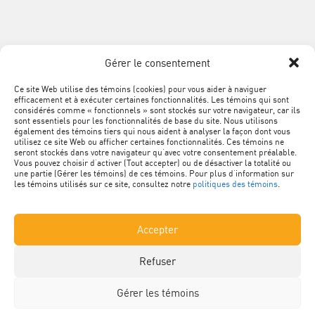
du
SUIVEZ
Québec
Facebook
LinkedIn
YouTube
Google+
L'ACQ
PROVINCIALE
Gérer le consentement
SUR
LES
Ce site Web utilise des témoins (cookies) pour vous aider à naviguer
MÉTA
Plan du site
efficacement et à exécuter certaines fonctionnalités. Les témoins qui sont
RÉSEAUX
NAVIGATION
considérés comme « fonctionnels » sont stockés sur votre navigateur, car ils
sont essentiels pour les fonctionnalités de base du site. Nous utilisons
SOCIAUX
PIED
Conditions d’utilisation
également des témoins tiers qui nous aident à analyser la façon dont vous
utilisez ce site Web ou afficher certaines fonctionnalités. Ces témoins ne
DE
seront stockés dans votre navigateur qu’avec votre consentement préalable.
Vous pouvez choisir d’activer (Tout accepter) ou de désactiver la totalité ou
Politique de confidentialité
PAGE
une partie (Gérer les témoins) de ces témoins. Pour plus d’information sur
les témoins utilisés sur ce site, consultez notre
politiques des témoins
.
Renseignements personnels
Accepter
Nétiquette
Refuser
Politique des témoins
Gérer les témoins
© Association de la construction du Québec. Tous droits réservés.