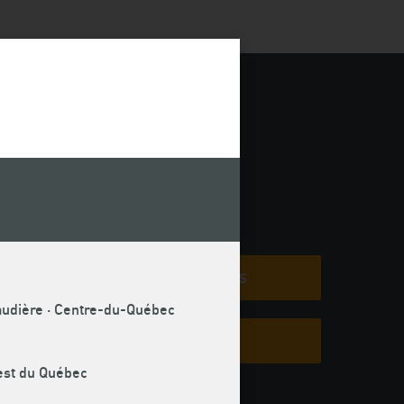
COMMUNIQUÉS
ns à
encore
naudière · Centre-du-Québec
MÉMOIRES
uest du Québec