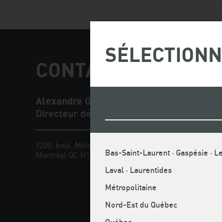
SÉLECTIONN
CONTACT PRESSE E
Alexandre Gagnon
Directeur développement et innovation
9200, boul. Métropolitain Est
Téléphone
Bas-Saint-Laurent · Gaspésie · Le
Montréal QC H1K 4L2
Cellulaire 
Sans frais
Laval · Laurentides
Télécopieu
Courriel :
Métropolitaine
Nord-Est du Québec