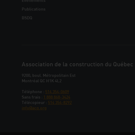
Événements
Publications
BSDQ
JOINDRE
Association de la construction du Québec
L'ACQ
9200, boul. Métropolitain Est
Montréal QC H1K 4L2
PROVINCIALE
Téléphone :
514 354-0609
Sans frais :
1 888 868-3424
Télécopieur :
514 354-8292
info@acq.org