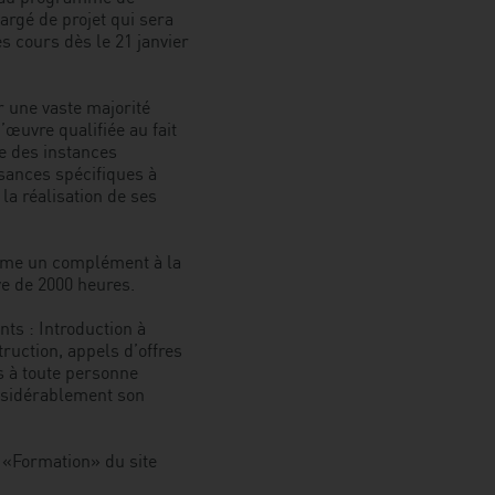
argé de projet qui sera
Québec
s cours dès le 21 janvier
et
le
CFP
 une vaste majorité
Samuel-
œuvre qualifiée au fait
De
le des instances
Champlain
sances spécifiques à
la réalisation de ses
omme un complément à la
e de 2000 heures.
ts : Introduction à
truction, appels d’offres
es à toute personne
onsidérablement son
 «Formation» du site