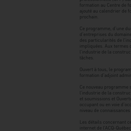
formation au Centre de f
ajouté au calendrier de f
prochain.
Ce programme, d’une duré
d’entreprises du domaine 
des particularités de l’i
impliquées. Aux termes d
l’industrie de la constru
tâches.
Ouvert à tous, le progr
formation d’adjoint admi
Ce nouveau programme ser
l’industrie de la constru
et soumissions et Ouvertu
occupant ou en voie d’occ
niveau de connaissances s
Les détails concernant c
internet de l’ACQ-Québec