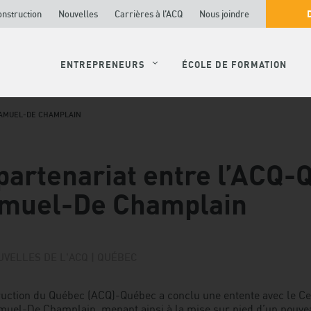
onstruction
Nouvelles
Carrières à l’ACQ
Nous joindre
ENTREPRENEURS
ÉCOLE DE FORMATION
SAMUEL-DE CHAMPLAIN
artenariat entre l’ACQ-
amuel-De Champlain
VELLES DE L'ACQ | QUÉBEC
truction du Québec (ACQ)-Québec a conclu une entente avec le Ce
amuel-De Champlain, menant ainsi à la mise sur pied d’un nou