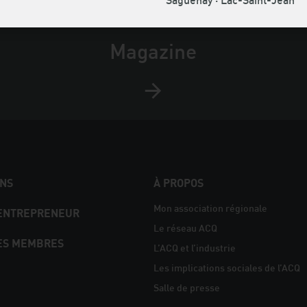
Saguenay · Lac-Saint-Jean
Magazine
NS
À PROPOS
Mon association régionale
 ENTREPRENEUR
Le réseau ACQ
ES MEMBRES
L’ACQ et l’industrie
Les implications sociales de l’ACQ
Salle de presse