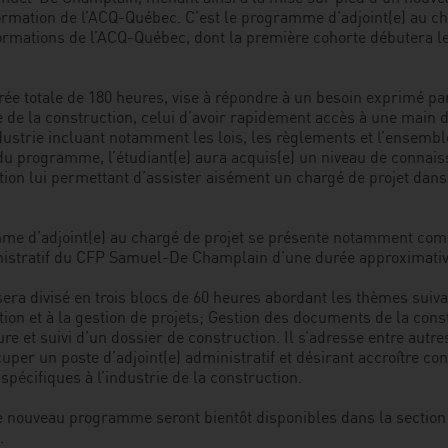
ormation de l’ACQ-Québec. C’est le programme d’adjoint(e) au ch
ormations de l’ACQ-Québec, dont la première cohorte débutera le
e totale de 180 heures, vise à répondre à un besoin exprimé par
de la construction, celui d’avoir rapidement accès à une main d’
ndustrie incluant notamment les lois, les règlements et l’ensemb
u programme, l’étudiant(e) aura acquis(e) un niveau de connais
ction lui permettant d’assister aisément un chargé de projet dans 
amme d’adjoint(e) au chargé de projet se présente notamment c
nistratif du CFP Samuel-De Champlain d’une durée approximativ
a divisé en trois blocs de 60 heures abordant les thèmes suivan
ction et à la gestion de projets; Gestion des documents de la cons
re et suivi d’un dossier de construction. Il s’adresse entre autr
uper un poste d’adjoint(e) administratif et désirant accroître c
pécifiques à l’industrie de la construction.
e nouveau programme seront bientôt disponibles dans la section
.