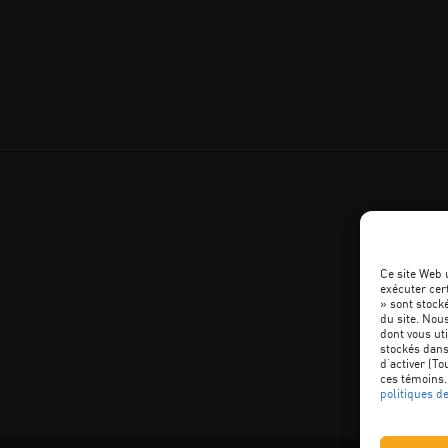
Ce site Web 
exécuter cer
» sont stocké
SUIVEZ
du site. Nou
dont vous uti
L'ACQ
stockés dans
d’activer (To
ces témoins.
PROVINCI
politiques d