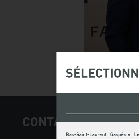
SÉLECTIONN
CONTACT PRESSE E
Bas-Saint-Laurent · Gaspésie · Le