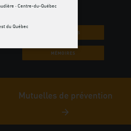
naudière · Centre-du-Québec
uest du Québec
COMMUNIQUÉS
ns à
encore
MÉMOIRES
Mutuelles de prévention