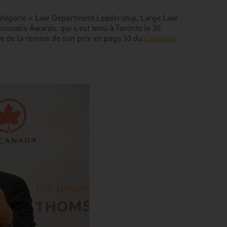
prix
a catégorie « Law Department Leadership, Large Law
canadien
novatio Awards, qui s’est tenu à Toronto le 20
prestigieu
te de la remise de son prix en page 33 du
Canadian
!