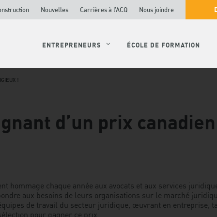
onstruction
Nouvelles
Carrières à l’ACQ
Nous joindre
ENTREPRENEURS
ÉCOLE DE FORMATION
GIEUX !
gnant d’un prix canadien 
t hommage chaque année aux avocats et aux services juridiques 
épondre aux besoins de leurs organisations sur le marché juridi
quipes de travail du secteur juridique, œuvrant en entreprise, tan
e sélection pour gagner ce prix.