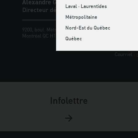
Alexandre Gagnon
Laval · Laurentides
Directeur développement et innovation
Métropolitaine
Nord-Est du Québec
9200, boul. Métropolitain Est
Téléphone
Montréal QC H1K 4L2
Cellulaire 
Québec
Sans frais
Télécopieu
Courriel :
Infolettre