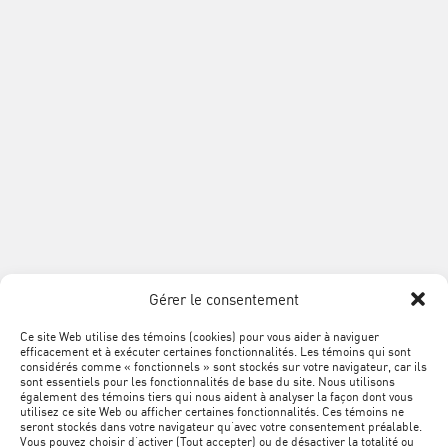
Téléphone :
514 354-0609
Sans frais :
1 888 868-3424
Télécopieur :
514 354-8292
info@acq.org
Association
de
la
construction
du
SUIVEZ
Québec
Facebook
LinkedIn
YouTube
Google+
L'ACQ
PROVINCIALE
Gérer le consentement
SUR
LES
Ce site Web utilise des témoins (cookies) pour vous aider à naviguer
MÉTA
Plan du site
efficacement et à exécuter certaines fonctionnalités. Les témoins qui sont
RÉSEAUX
NAVIGATION
considérés comme « fonctionnels » sont stockés sur votre navigateur, car ils
sont essentiels pour les fonctionnalités de base du site. Nous utilisons
SOCIAUX
PIED
Conditions d’utilisation
également des témoins tiers qui nous aident à analyser la façon dont vous
utilisez ce site Web ou afficher certaines fonctionnalités. Ces témoins ne
DE
seront stockés dans votre navigateur qu’avec votre consentement préalable.
Vous pouvez choisir d’activer (Tout accepter) ou de désactiver la totalité ou
Politique de confidentialité