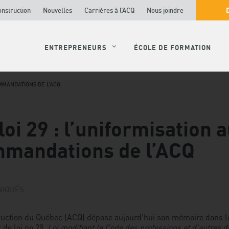
onstruction
Nouvelles
Carrières à l’ACQ
Nous joindre
ENTREPRENEURS
ÉCOLE DE FORMATION
OMMANDATIONS DE L’ACQ
loi 29 : l’uniformisation
mmandations de l’ACQ
IQUÉS
truction du Québec (ACQ) dépose aujourd’hui son mémoire dans l
t de loi no 29,
Loi modifiant le Code des professions et d’autres 