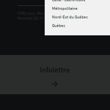
Métropolitaine
9200, boul. Métropolitain Est
Téléphone
Nord-Est du Québec
Montréal QC H1K 4L2
Cellulaire 
Sans frais
Québec
Télécopieu
Courriel :
Infolettre