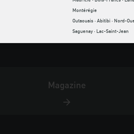
Montérégie
 :
514 354-0609
Si vous souhaitez consulter nos
Outaouais · Abitibi · Nord-O
:
514 291-0101
communiqués, nous vous invito
 :
1 888 868-3424
visiter notre
salle de presse
ou 
Saguenay · Lac-Saint-Jean
r :
514 354-8292
via
CNW
.
medias@acq.org
Magazine