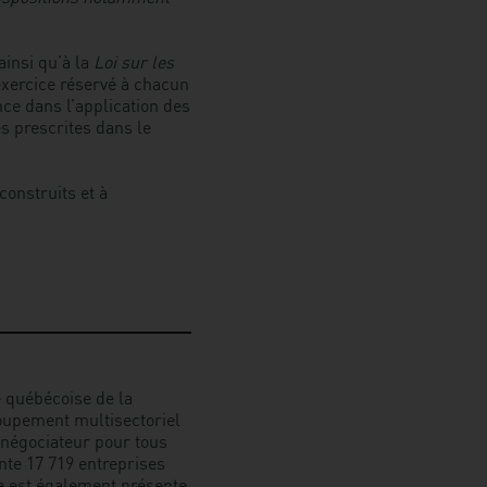
:
l’uniformisation
 ainsi qu’à la
Loi sur les
au
exercice réservé à chacun
cœur
nce dans l’application des
des
s prescrites dans le
recommandations
de
l’ACQ
construits et à
e québécoise de la
roupement multisectoriel
l négociateur pour tous
nte 17 719 entreprises
le est également présente