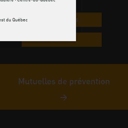
uest du Québec
COMMUNIQUÉS
ns à
encore
MÉMOIRES
Mutuelles de prévention