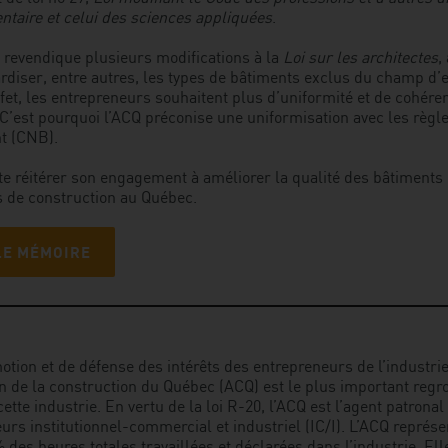
taire et celui des sciences appliquées
.
revendique plusieurs modifications à la
Loi sur les architectes
,
rdiser, entre autres, les types de bâtiments exclus du champ d’
fet, les entrepreneurs souhaitent plus d’uniformité et de cohére
C’est pourquoi l’ACQ préconise une uniformisation avec les règle
t (CNB).
e réitérer son engagement à améliorer la qualité des bâtiments 
s de construction au Québec.
LE MÉMOIRE
tion et de défense des intérêts des entrepreneurs de l’industri
ion de la construction du Québec (ACQ) est le plus important reg
ette industrie. En vertu de la loi R-20, l’ACQ est l’agent patrona
rs institutionnel-commercial et industriel (IC/I). L’ACQ représe
 des heures totales travaillées et déclarées dans l’industrie. El