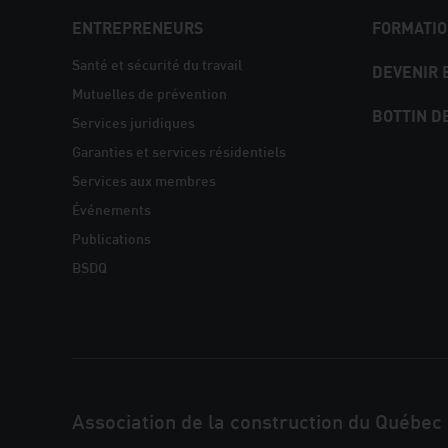
NAVIGATION
ENTREPRENEURS
FORMATIO
PIED
Santé et sécurité du travail
DEVENIR
Mutuelles de prévention
DE
BOTTIN D
Services juridiques
PAGE
Garanties et services résidentiels
Services aux membres
Événements
Publications
BSDQ
JOINDRE
Association de la construction du Québec