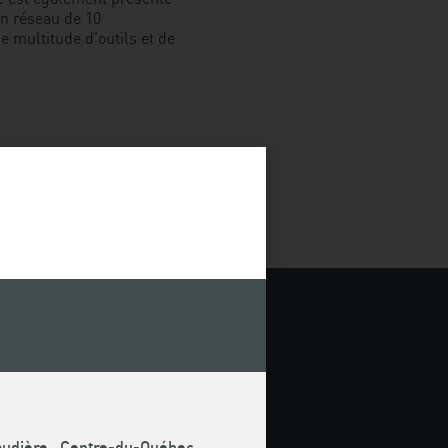
un réseau de 10
 multitude d’outils et de
naudière · Centre-du-Québec