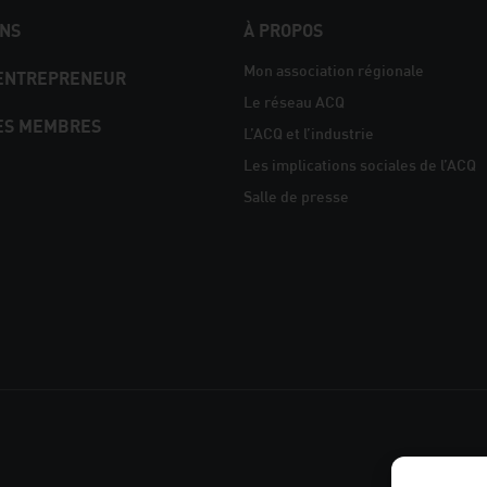
NS
À PROPOS
Mon association régionale
 ENTREPRENEUR
Le réseau ACQ
ES MEMBRES
L’ACQ et l’industrie
Les implications sociales de l’ACQ
Salle de presse