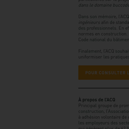
dans le domaine buccoden
Dans son mémoire, l’ACQ 
ingénieurs
afin de standa
des professionnels. En ef
normes en construction. 
Code national du bâtimen
Finalement, l’ACQ souhait
uniformiser les pratique
POUR CONSULTER 
À propos de l’ACQ
Principal groupe de promo
construction, l’Associat
à adhésion volontaire de c
les employeurs des secteu
qui génèrent plus de 62 %