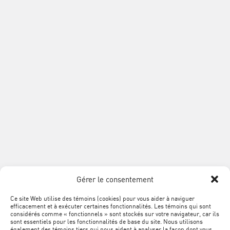
L'ACQ
9200, boul. Métropolitain Est
PROVINCIALE
Montréal QC H1K 4L2
Téléphone :
514 354-0609
Sans frais :
1 888 868-3424
Télécopieur :
514 354-8292
info@acq.org
Association
de
la
construction
du
SUIVEZ
Québec
Facebook
LinkedIn
YouTube
Google+
L'ACQ
PROVINCIALE
Gérer le consentement
SUR
LES
Ce site Web utilise des témoins (cookies) pour vous aider à naviguer
MÉTA
Plan du site
efficacement et à exécuter certaines fonctionnalités. Les témoins qui sont
RÉSEAUX
NAVIGATION
considérés comme « fonctionnels » sont stockés sur votre navigateur, car ils
sont essentiels pour les fonctionnalités de base du site. Nous utilisons
SOCIAUX
Conditions d’utilisation
également des témoins tiers qui nous aident à analyser la façon dont vous