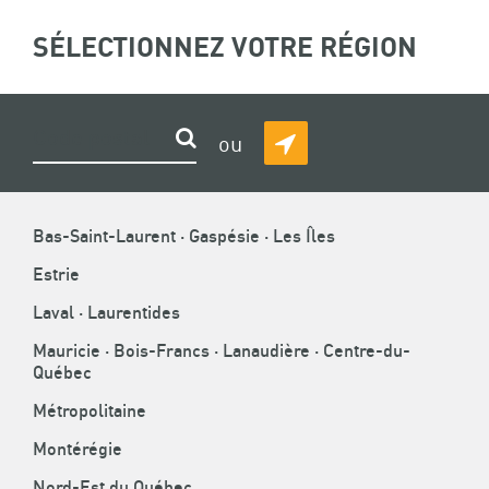
ASSOCIATION
SÉLECTIONNEZ VOTRE RÉGION
(
0
)
Recherche
DE
LA
CONSTRUCTION
FIL
ACCUEIL
»
TORNADES
Rechercher
ou
DU
DÉTECTER
D'ARIANE
QUÉBEC
MA
POSITION
Bas-Saint-Laurent · Gaspésie · Les Îles
Estrie
AIDE AUX SINISTRÉS DES
Laval · Laurentides
TORNADES
Mauricie · Bois-Francs · Lanaudière · Centre-du-
Québec
Métropolitaine
Montérégie
Nord-Est du Québec