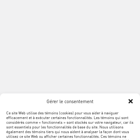
PROVINCIALE
Montréal QC H1K 4L2
Téléphone :
514 354-0609
Sans frais :
1 888 868-3424
Télécopieur :
514 354-8292
info@acq.org
Association
de
la
construction
du
SUIVEZ
Québec
Facebook
LinkedIn
YouTube
Google+
L'ACQ
PROVINCIALE
Gérer le consentement
SUR
LES
Ce site Web utilise des témoins (cookies) pour vous aider à naviguer
MÉTA
Plan du site
efficacement et à exécuter certaines fonctionnalités. Les témoins qui sont
RÉSEAUX
NAVIGATION
considérés comme « fonctionnels » sont stockés sur votre navigateur, car ils
sont essentiels pour les fonctionnalités de base du site. Nous utilisons
SOCIAUX
PIED
Conditions d’utilisation
également des témoins tiers qui nous aident à analyser la façon dont vous
utilisez ce site Web ou afficher certaines fonctionnalités. Ces témoins ne