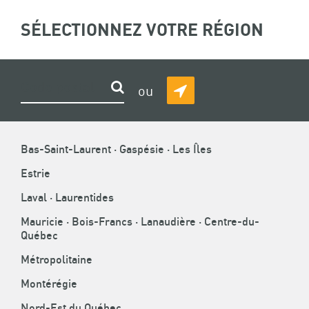
ASSOCIATION
SÉLECTIONNEZ VOTRE RÉGION
(
0
)
Recherche
DE
LA
CONSTRUCTION
FIL
ACCUEIL
»
TON AVENIR EN CONSTRUCTION
»
GRANDS DOSSIERS
»
Rechercher
ou
MÉTIERS DE LA CONSTRUCTION
DU
DÉTECTER
D'ARIANE
QUÉBEC
MA
MÉTIERS DE LA CONSTRUCTION
POSITION
Bas-Saint-Laurent · Gaspésie · Les Îles
Explorez le métier qui vous ressemble !
Estrie
Laval · Laurentides
Mauricie · Bois-Francs · Lanaudière · Centre-du-
Québec
Métropolitaine
Montérégie
Nord-Est du Québec