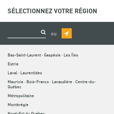
ASSOCIATION
SÉLECTIONNEZ VOTRE RÉGION
(
0
)
Recherche
EN
DE
LA
CONSTRUCTION
FIL
ACCUEIL
»
TON AVENIR EN CONSTRUCTION
»
GRANDS DOSSIERS
»
Rechercher
ou
VERS LE CHANTIER PARFAIT
DU
DÉTECTER
D'ARIANE
QUÉBEC
MA
POSITION
Bas-Saint-Laurent · Gaspésie · Les Îles
Estrie
Laval · Laurentides
VERS LE CHANTIER PARFAIT
Mauricie · Bois-Francs · Lanaudière · Centre-du-
Québec
Métropolitaine
Montérégie
Nord-Est du Québec