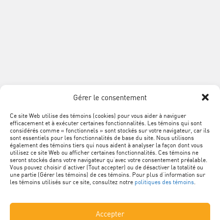
Association
de
la
construction
du
SUIVEZ
Québec
Facebook
LinkedIn
YouTube
Google+
L'ACQ
PROVINCIALE
Gérer le consentement
SUR
LES
Ce site Web utilise des témoins (cookies) pour vous aider à naviguer
MÉTA
Plan du site
efficacement et à exécuter certaines fonctionnalités. Les témoins qui sont
RÉSEAUX
NAVIGATION
considérés comme « fonctionnels » sont stockés sur votre navigateur, car ils
sont essentiels pour les fonctionnalités de base du site. Nous utilisons
SOCIAUX
PIED
Conditions d’utilisation
également des témoins tiers qui nous aident à analyser la façon dont vous
utilisez ce site Web ou afficher certaines fonctionnalités. Ces témoins ne
DE
seront stockés dans votre navigateur qu’avec votre consentement préalable.
Vous pouvez choisir d’activer (Tout accepter) ou de désactiver la totalité ou
Politique de confidentialité
PAGE
une partie (Gérer les témoins) de ces témoins. Pour plus d’information sur
les témoins utilisés sur ce site, consultez notre
politiques des témoins
.
Renseignements personnels
Accepter
Nétiquette