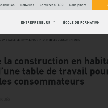
onstruction
Nouvelles
Carrières à l’ACQ
Nous joindre
ENTREPRENEURS
ÉCOLE DE FORMATION
N D’UNE TABLE DE TRAVAIL POUR INFORMER LES CONSOMMATEURS
 la construction en habita
’une table de travail pou
 les consommateurs
IQUÉS