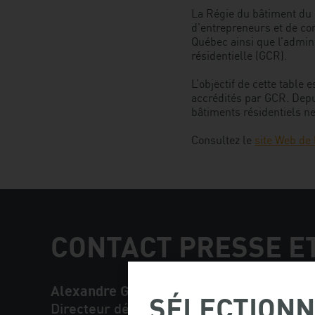
La Régie du bâtiment du 
d’entrepreneurs et de co
Québec ainsi que l’admin
résidentielle (GCR).
L’objectif de cette table
accrédités par GCR. Depu
bâtiments résidentiels n
Consultez le
site Web de
CONTACT PRESSE E
Alexandre Gagnon
SÉLECTIONN
Directeur développement et innovation