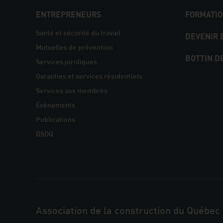
NAVIGATION
ENTREPRENEURS
FORMATIO
PIED
Santé et sécurité du travail
DEVENIR
Mutuelles de prévention
DE
BOTTIN D
Services juridiques
PAGE
Garanties et services résidentiels
Services aux membres
Événements
Publications
BSDQ
JOINDRE
Association de la construction du Québec