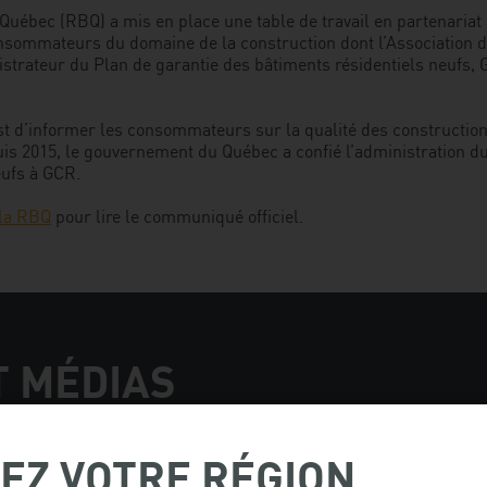
Québec (RBQ) a mis en place une table de travail en partenariat 
nsommateurs du domaine de la construction dont l’Association d
istrateur du Plan de garantie des bâtiments résidentiels neufs, 
 est d’informer les consommateurs sur la qualité des constructi
is 2015, le gouvernement du Québec a confié l’administration du
eufs à GCR.
 la RBQ
pour lire le communiqué officiel.
T MÉDIAS
EZ VOTRE RÉGION