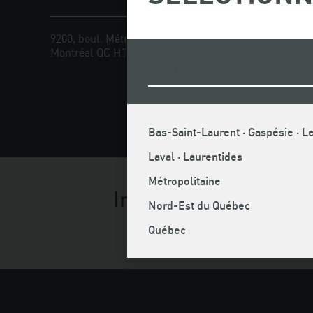
9200, boul. Métropolitain Est
Téléphone
Montréal QC H1K 4L2
Cellulaire 
Sans frais
Télécopieu
Courriel :
Bas-Saint-Laurent · Gaspésie · Le
Laval · Laurentides
Métropolitaine
Infolettre
Nord-Est du Québec
Québec