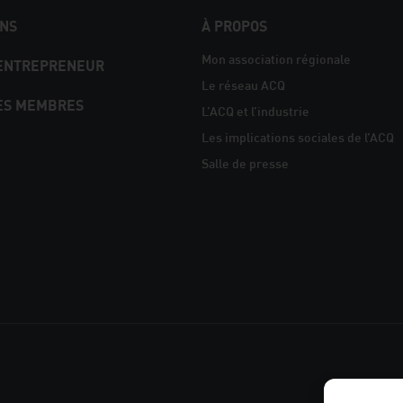
NS
À PROPOS
Mon association régionale
 ENTREPRENEUR
Le réseau ACQ
ES MEMBRES
L’ACQ et l’industrie
Les implications sociales de l’ACQ
Salle de presse