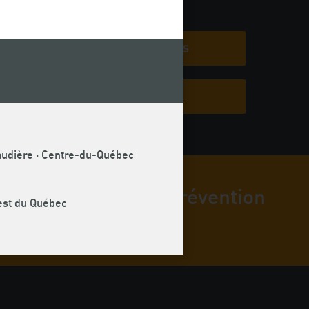
COMMUNIQUÉS
ns à
encore
MÉMOIRES
naudière · Centre-du-Québec
Mutuelles de prévention
uest du Québec